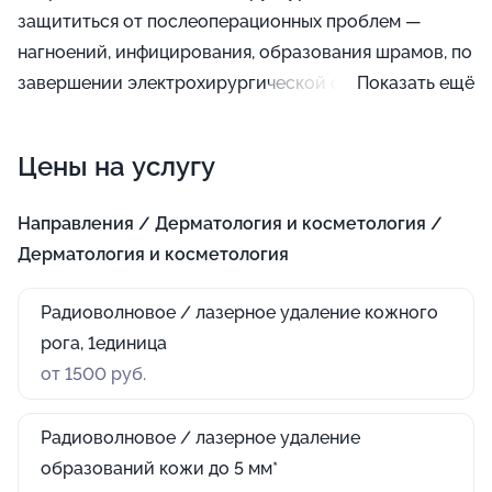
защититься от послеоперационных проблем —
нагноений, инфицирования, образования шрамов, по
завершении электрохирургической операции нет
Показать ещё
необходимости накладывать швы, период
реабилитации уменьшается в 2—3 раза. Аппарат для
Цены на услугу
проведения манипуляции выглядит как
высокочастотный генератор радиоволн, к которому
Направления / Дерматология и косметология /
подключен активный электрод, сквозь который
Дерматология и косметология
волны трансформируются в ток, который затем
вызывает сопротивление, нагревание и испарение
Радиоволновое / лазерное удаление кожного
клеток. Электрохирургия распространена в
рога, 1единица
большом количестве областей медицины: удалении
от 1500 руб.
родинок, гинекологии, проктологии, урологии.
Радиоволновое / лазерное удаление
образований кожи до 5 мм*